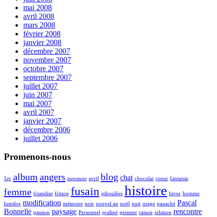
mai 2008
avril 2008
mars 2008
février 2008
janvier 2008
décembre 2007
novembre 2007
octobre 2007
septembre 2007
juillet 2007
juin 2007
mai 2007
avril 2007
janvier 2007
décembre 2006
juillet 2006
Promenons-nous
album
angers
blog
chat
1er
automne
avril
chocolat
coeur
fantaisie
histoire
fusain
femme
friandise
friture
giboulées
hiver
homme
modification
Pascal
lumière
mémoire
noir
nouvel an
noël
nuit
orage
panaché
Bonnelle
paysage
rencontre
passion
Personnel
praliné
premier
raison
relation