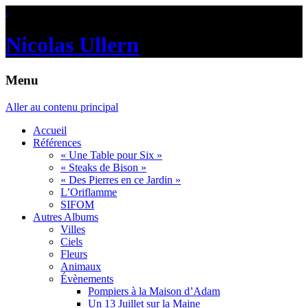
.
Nicolas Ullern
Menu
Aller au contenu principal
Accueil
Références
« Une Table pour Six »
« Steaks de Bison »
« Des Pierres en ce Jardin »
L’Oriflamme
SIFOM
Autres Albums
Villes
Ciels
Fleurs
Animaux
Évènements
Pompiers à la Maison d’Adam
Un 13 Juillet sur la Maine