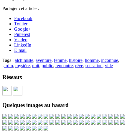
Partager cet article :
Facebook
Twitter
Google+
Pinterest
Viadeo
LinkedIn
E-mail
Tags :
alchimiste
,
aventure
,
femme
,
histoire
,
homme
,
inconnue
,
jardin
,
mystère
,
nuit
,
public
,
rencontre
,
rêve
,
sensation
,
ville
Réseaux
Quelques images au hasard