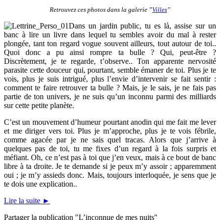
Retrouvez ces photos dans la galerie ‟
Villes
”
Dans un jardin public, tu es là, assise sur un
banc à lire un livre dans lequel tu sembles avoir du mal à rester
plongée, tant ton regard vogue souvent ailleurs, tout autour de toi..
Quoi donc a pu ainsi rompre ta bulle ? Qui, peut-être ?
Discrètement, je te regarde, t’observe.. Ton apparente nervosité
parasite cette douceur qui, pourtant, semble émaner de toi. Plus je te
vois, plus je suis intrigué, plus l’envie d’intervenir se fait sentir :
comment te faire retrouver ta bulle ? Mais, je le sais, je ne fais pas
partie de ton univers, je ne suis qu’un inconnu parmi des milliards
sur cette petite planète.
C’est un mouvement d’humeur pourtant anodin qui me fait me lever
et me diriger vers toi. Plus je m’approche, plus je te vois fébrile,
comme agacée par je ne sais quel tracas. Alors que j’arrive à
quelques pas de toi, tu me fixes d’un regard à la fois surpris et
méfiant. Oh, ce n’est pas à toi que j’en veux, mais à ce bout de banc
libre à ta droite. Je te demande si je peux m’y assoir ; apparemment
oui ; je m’y assieds donc. Mais, toujours interloquée, je sens que je
te dois une explication..
Lire la suite
►
Partager la publication "L’inconnue de mes nuits"