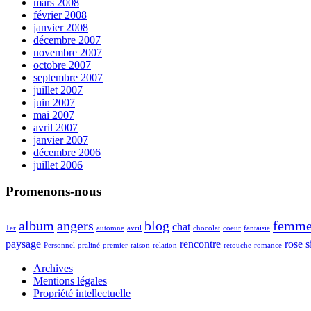
mars 2008
février 2008
janvier 2008
décembre 2007
novembre 2007
octobre 2007
septembre 2007
juillet 2007
juin 2007
mai 2007
avril 2007
janvier 2007
décembre 2006
juillet 2006
Promenons-nous
album
angers
blog
femm
chat
1er
automne
avril
chocolat
coeur
fantaisie
paysage
rencontre
rose
s
Personnel
praliné
premier
raison
relation
retouche
romance
Archives
Mentions légales
Propriété intellectuelle