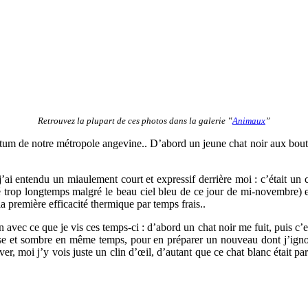
Retrouvez la plupart de ces photos dans la galerie ‟
Animaux
”
rétum de notre métropole angevine.. D’abord un jeune chat noir aux bouts
ai entendu un miaulement court et expressif derrière moi : c’était un cha
té trop longtemps malgré le beau ciel bleu de ce jour de mi-novembre) 
a première efficacité thermique par temps frais..
on avec ce que je vis ces temps-ci : d’abord un chat noir me fuit, puis 
nse et sombre en même temps, pour en préparer un nouveau dont j’ignore
er, moi j’y vois juste un clin d’œil, d’autant que ce chat blanc était pa