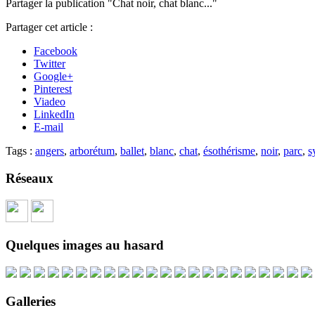
Partager la publication "Chat noir, chat blanc..."
Partager cet article :
Facebook
Twitter
Google+
Pinterest
Viadeo
LinkedIn
E-mail
Tags :
angers
,
arborétum
,
ballet
,
blanc
,
chat
,
ésothérisme
,
noir
,
parc
,
s
Réseaux
Quelques images au hasard
Galleries