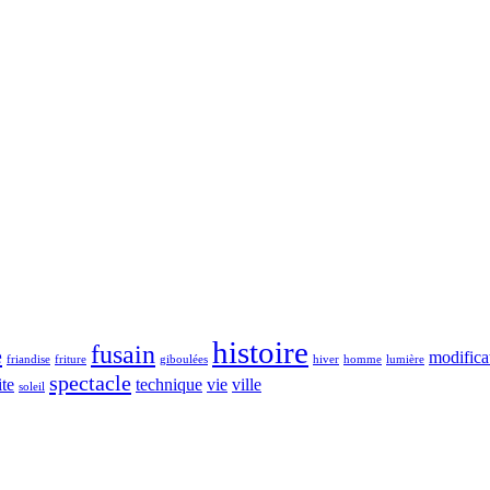
histoire
fusain
e
modifica
friandise
friture
giboulées
hiver
homme
lumière
spectacle
ite
technique
vie
ville
soleil