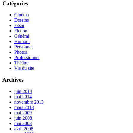
Catégories
Cinéma
Dessins
Essai
Fiction
Général
Humour
Personnel
Photos
Professionnel
Théâtre
Vie du site
Archives
juin 2014
mai 2014
novembre 2013
mars 2013
mai 2009
juin 2008
mai 2008
avril 2008