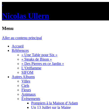
.
Nicolas Ullern
Menu
Aller au contenu principal
Accueil
Références
« Une Table pour Six »
« Steaks de Bison »
« Des Pierres en ce Jardin »
L’Oriflamme
SIFOM
Autres Albums
Villes
Ciels
Fleurs
Animaux
Évènements
Pompiers à la Maison d’Adam
Un 13 Juillet sur la Maine