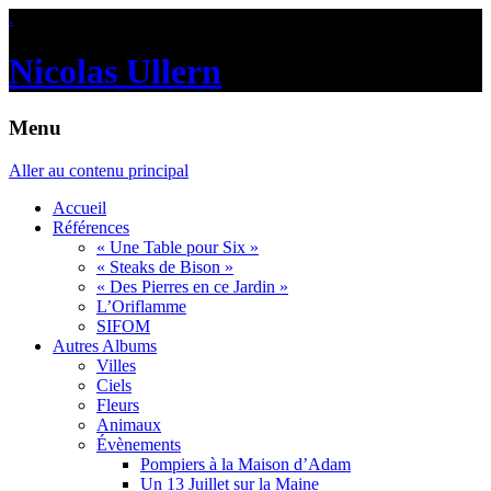
.
Nicolas Ullern
Menu
Aller au contenu principal
Accueil
Références
« Une Table pour Six »
« Steaks de Bison »
« Des Pierres en ce Jardin »
L’Oriflamme
SIFOM
Autres Albums
Villes
Ciels
Fleurs
Animaux
Évènements
Pompiers à la Maison d’Adam
Un 13 Juillet sur la Maine