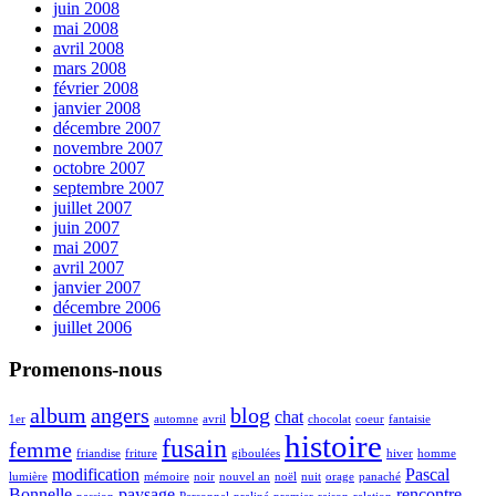
juin 2008
mai 2008
avril 2008
mars 2008
février 2008
janvier 2008
décembre 2007
novembre 2007
octobre 2007
septembre 2007
juillet 2007
juin 2007
mai 2007
avril 2007
janvier 2007
décembre 2006
juillet 2006
Promenons-nous
album
angers
blog
chat
1er
automne
avril
chocolat
coeur
fantaisie
histoire
fusain
femme
friandise
friture
giboulées
hiver
homme
modification
Pascal
lumière
mémoire
noir
nouvel an
noël
nuit
orage
panaché
Bonnelle
paysage
rencontre