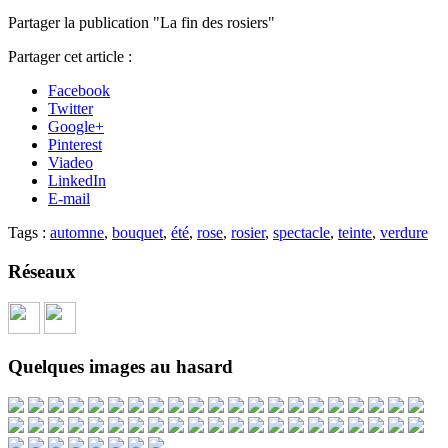
Partager la publication "La fin des rosiers"
Partager cet article :
Facebook
Twitter
Google+
Pinterest
Viadeo
LinkedIn
E-mail
Tags :
automne
,
bouquet
,
été
,
rose
,
rosier
,
spectacle
,
teinte
,
verdure
Réseaux
Quelques images au hasard