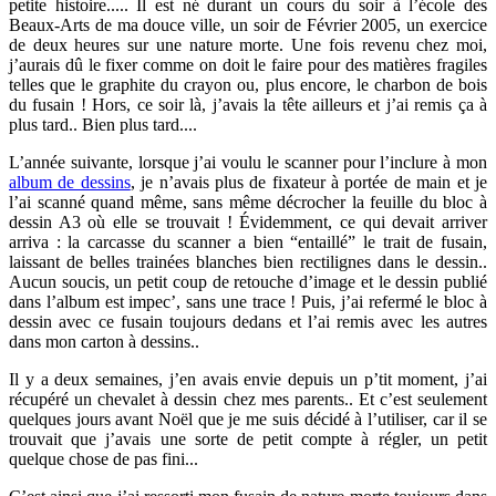
petite histoire..... Il est né durant un cours du soir à l’école des
Beaux-Arts de ma douce ville, un soir de Février 2005, un exercice
de deux heures sur une nature morte. Une fois revenu chez moi,
j’aurais dû le fixer comme on doit le faire pour des matières fragiles
telles que le graphite du crayon ou, plus encore, le charbon de bois
du fusain ! Hors, ce soir là, j’avais la tête ailleurs et j’ai remis ça à
plus tard.. Bien plus tard....
L’année suivante, lorsque j’ai voulu le scanner pour l’inclure à mon
album de dessins
, je n’avais plus de fixateur à portée de main et je
l’ai scanné quand même, sans même décrocher la feuille du bloc à
dessin A3 où elle se trouvait ! Évidemment, ce qui devait arriver
arriva : la carcasse du scanner a bien “entaillé” le trait de fusain,
laissant de belles trainées blanches bien rectilignes dans le dessin..
Aucun soucis, un petit coup de retouche d’image et le dessin publié
dans l’album est impec’, sans une trace ! Puis, j’ai refermé le bloc à
dessin avec ce fusain toujours dedans et l’ai remis avec les autres
dans mon carton à dessins..
Il y a deux semaines, j’en avais envie depuis un p’tit moment, j’ai
récupéré un chevalet à dessin chez mes parents.. Et c’est seulement
quelques jours avant Noël que je me suis décidé à l’utiliser, car il se
trouvait que j’avais une sorte de petit compte à régler, un petit
quelque chose de pas fini...