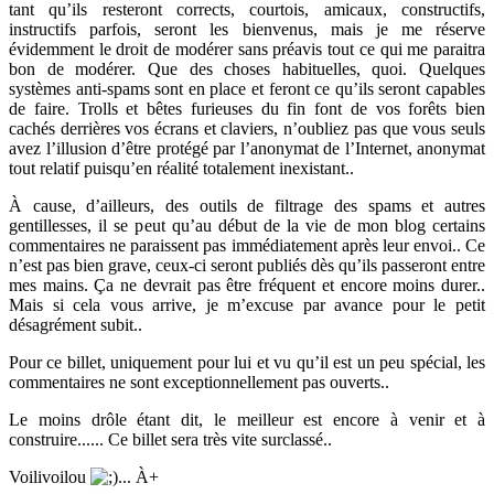
tant qu’ils resteront corrects, courtois, amicaux, constructifs,
instructifs parfois, seront les bienvenus, mais je me réserve
évidemment le droit de modérer sans préavis tout ce qui me paraitra
bon de modérer. Que des choses habituelles, quoi. Quelques
systèmes anti-spams sont en place et feront ce qu’ils seront capables
de faire. Trolls et bêtes furieuses du fin font de vos forêts bien
cachés derrières vos écrans et claviers, n’oubliez pas que vous seuls
avez l’illusion d’être protégé par l’anonymat de l’Internet, anonymat
tout relatif puisqu’en réalité totalement inexistant..
À cause, d’ailleurs, des outils de filtrage des spams et autres
gentillesses, il se peut qu’au début de la vie de mon blog certains
commentaires ne paraissent pas immédiatement après leur envoi.. Ce
n’est pas bien grave, ceux-ci seront publiés dès qu’ils passeront entre
mes mains. Ça ne devrait pas être fréquent et encore moins durer..
Mais si cela vous arrive, je m’excuse par avance pour le petit
désagrément subit..
Pour ce billet, uniquement pour lui et vu qu’il est un peu spécial, les
commentaires ne sont exceptionnellement pas ouverts..
Le moins drôle étant dit, le meilleur est encore à venir et à
construire...... Ce billet sera très vite surclassé..
Voilivoilou
... À+