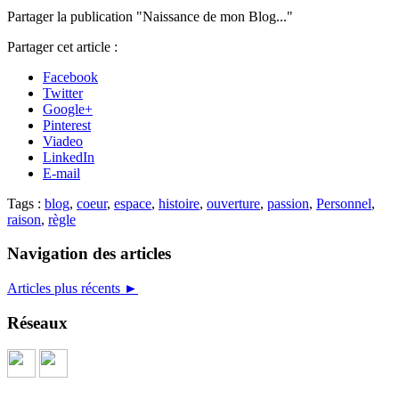
Partager la publication "Naissance de mon Blog..."
Partager cet article :
Facebook
Twitter
Google+
Pinterest
Viadeo
LinkedIn
E-mail
Tags :
blog
,
coeur
,
espace
,
histoire
,
ouverture
,
passion
,
Personnel
,
raison
,
règle
Navigation des articles
Articles plus récents
►
Réseaux