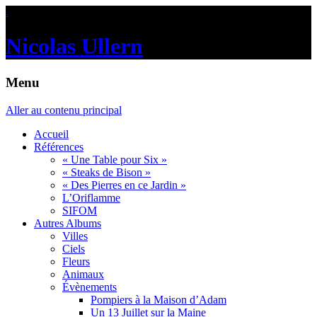
.
Nicolas Ullern
Menu
Aller au contenu principal
Accueil
Références
« Une Table pour Six »
« Steaks de Bison »
« Des Pierres en ce Jardin »
L’Oriflamme
SIFOM
Autres Albums
Villes
Ciels
Fleurs
Animaux
Évènements
Pompiers à la Maison d’Adam
Un 13 Juillet sur la Maine