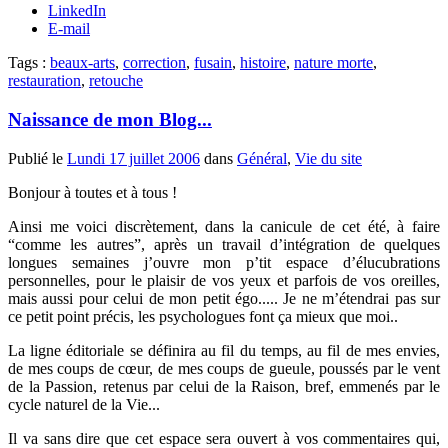
LinkedIn
E-mail
Tags :
beaux-arts
,
correction
,
fusain
,
histoire
,
nature morte
,
restauration
,
retouche
Naissance de mon Blog...
Publié le
Lundi 17 juillet 2006
dans
Général
,
Vie du site
Bonjour à toutes et à tous !
Ainsi me voici discrètement, dans la canicule de cet été, à faire
“comme les autres”, après un travail d’intégration de quelques
longues semaines j’ouvre mon p’tit espace d’élucubrations
personnelles, pour le plaisir de vos yeux et parfois de vos oreilles,
mais aussi pour celui de mon petit égo..... Je ne m’étendrai pas sur
ce petit point précis, les psychologues font ça mieux que moi..
La ligne éditoriale se définira au fil du temps, au fil de mes envies,
de mes coups de cœur, de mes coups de gueule, poussés par le vent
de la Passion, retenus par celui de la Raison, bref, emmenés par le
cycle naturel de la Vie...
Il va sans dire que cet espace sera ouvert à vos commentaires qui,