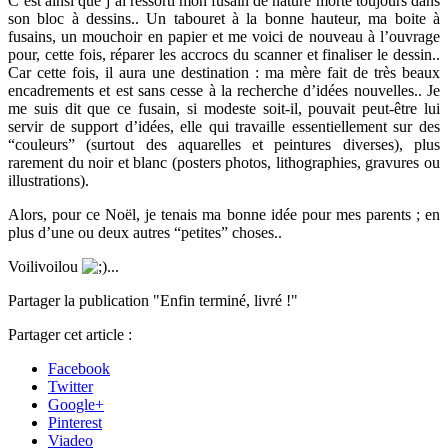
C’est ainsi que j’ai ressorti mon fusain de nature morte toujours dans
son bloc à dessins.. Un tabouret à la bonne hauteur, ma boite à
fusains, un mouchoir en papier et me voici de nouveau à l’ouvrage
pour, cette fois, réparer les accrocs du scanner et finaliser le dessin..
Car cette fois, il aura une destination : ma mère fait de très beaux
encadrements et est sans cesse à la recherche d’idées nouvelles.. Je
me suis dit que ce fusain, si modeste soit-il, pouvait peut-être lui
servir de support d’idées, elle qui travaille essentiellement sur des
“couleurs” (surtout des aquarelles et peintures diverses), plus
rarement du noir et blanc (posters photos, lithographies, gravures ou
illustrations).
Alors, pour ce Noël, je tenais ma bonne idée pour mes parents ; en
plus d’une ou deux autres “petites” choses..
Voilivoilou
...
Partager la publication "Enfin terminé, livré !"
Partager cet article :
Facebook
Twitter
Google+
Pinterest
Viadeo