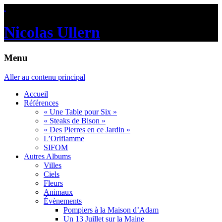
.
Nicolas Ullern
Menu
Aller au contenu principal
Accueil
Références
« Une Table pour Six »
« Steaks de Bison »
« Des Pierres en ce Jardin »
L’Oriflamme
SIFOM
Autres Albums
Villes
Ciels
Fleurs
Animaux
Évènements
Pompiers à la Maison d’Adam
Un 13 Juillet sur la Maine