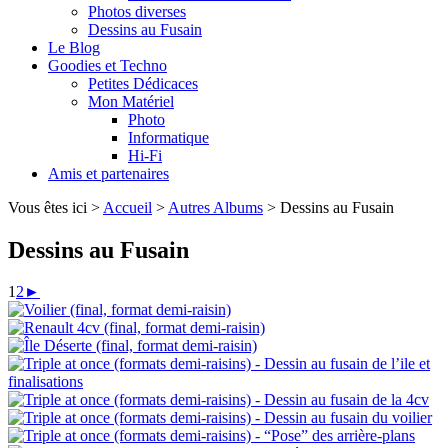
Photos diverses
Dessins au Fusain
Le Blog
Goodies et Techno
Petites Dédicaces
Mon Matériel
Photo
Informatique
Hi-Fi
Amis et partenaires
Vous êtes ici >
Accueil
>
Autres Albums
> Dessins au Fusain
Dessins au Fusain
1
2
►