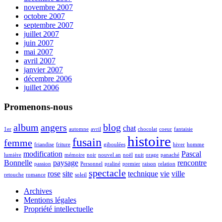
novembre 2007
octobre 2007
septembre 2007
juillet 2007
juin 2007
mai 2007
avril 2007
janvier 2007
décembre 2006
juillet 2006
Promenons-nous
album
angers
blog
chat
1er
automne
avril
chocolat
coeur
fantaisie
histoire
fusain
femme
friandise
friture
giboulées
hiver
homme
modification
Pascal
lumière
mémoire
noir
nouvel an
noël
nuit
orage
panaché
Bonnelle
paysage
rencontre
passion
Personnel
praliné
premier
raison
relation
spectacle
rose
site
technique
vie
ville
retouche
romance
soleil
Archives
Mentions légales
Propriété intellectuelle