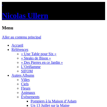
.
Nicolas Ullern
Menu
Aller au contenu principal
Accueil
Références
« Une Table pour Six »
« Steaks de Bison »
« Des Pierres en ce Jardin »
L’Oriflamme
SIFOM
Autres Albums
Villes
Ciels
Fleurs
Animaux
Évènements
Pompiers à la Maison d’Adam
Un 13 Juillet sur la Maine