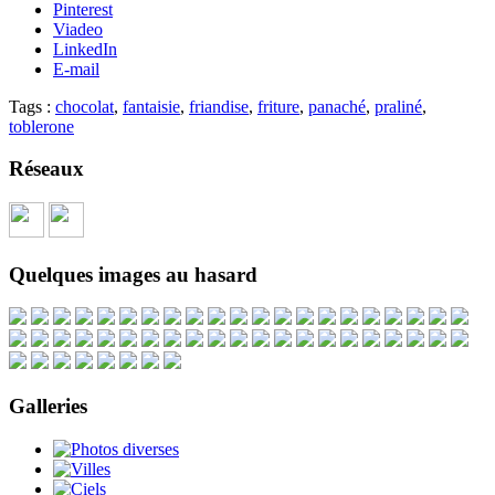
Pinterest
Viadeo
LinkedIn
E-mail
Tags :
chocolat
,
fantaisie
,
friandise
,
friture
,
panaché
,
praliné
,
toblerone
Réseaux
Quelques images au hasard
Galleries