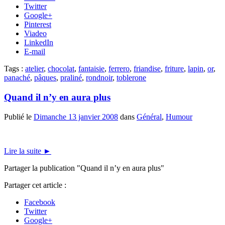
Twitter
Google+
Pinterest
Viadeo
LinkedIn
E-mail
Tags :
atelier
,
chocolat
,
fantaisie
,
ferrero
,
friandise
,
friture
,
lapin
,
or
,
panaché
,
pâques
,
praliné
,
rondnoir
,
toblerone
Quand il n’y en aura plus
Publié le
Dimanche 13 janvier 2008
dans
Général
,
Humour
Lire la suite
►
Partager la publication "Quand il n’y en aura plus"
Partager cet article :
Facebook
Twitter
Google+