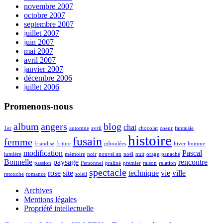
novembre 2007
octobre 2007
septembre 2007
juillet 2007
juin 2007
mai 2007
avril 2007
janvier 2007
décembre 2006
juillet 2006
Promenons-nous
album
angers
blog
chat
1er
automne
avril
chocolat
coeur
fantaisie
histoire
fusain
femme
friandise
friture
giboulées
hiver
homme
modification
Pascal
lumière
mémoire
noir
nouvel an
noël
nuit
orage
panaché
Bonnelle
paysage
rencontre
passion
Personnel
praliné
premier
raison
relation
spectacle
rose
site
technique
vie
ville
retouche
romance
soleil
Archives
Mentions légales
Propriété intellectuelle