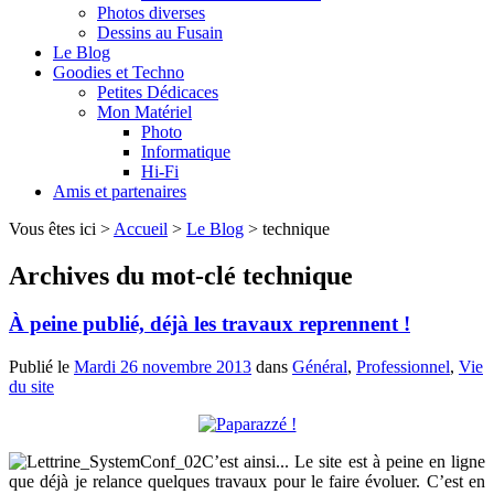
Photos diverses
Dessins au Fusain
Le Blog
Goodies et Techno
Petites Dédicaces
Mon Matériel
Photo
Informatique
Hi-Fi
Amis et partenaires
Vous êtes ici >
Accueil
>
Le Blog
>
technique
Archives du mot-clé
technique
À peine publié, déjà les travaux reprennent !
Publié le
Mardi 26 novembre 2013
dans
Général
,
Professionnel
,
Vie
du site
C’est ainsi... Le site est à peine en ligne
que déjà je relance quelques travaux pour le faire évoluer. C’est en