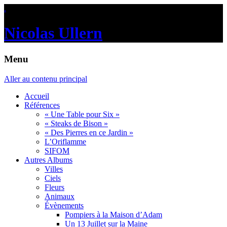
.
Nicolas Ullern
Menu
Aller au contenu principal
Accueil
Références
« Une Table pour Six »
« Steaks de Bison »
« Des Pierres en ce Jardin »
L’Oriflamme
SIFOM
Autres Albums
Villes
Ciels
Fleurs
Animaux
Évènements
Pompiers à la Maison d’Adam
Un 13 Juillet sur la Maine