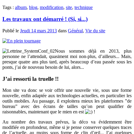
Tags :
album
,
blog
,
modification
,
site
,
technique
Les travaux ont démarré ! (Si, si...)
Publié le
Jeudi 14 mars 2013
dans
Général
,
Vie du site
Nous sommes déjà en 2013, plus
personne ne l’attendait, quasiment moi non-plus, d’ailleurs... Mais,
presque quatre ans plus tard, après beaucoup d’eau passée sous les
ponts, j’ai de nouveau besoin de lui, alors...
J’ai ressorti la truelle !!
Mon site va donc se voir offrir une nouvelle vie, sous une forme
nouvelle, enfin adaptée aux technologies actuelles, en particulier les
outils mobiles. Au passage, il exploitera mieux les plateformes ‟de
bureau” avec des écrans de tailles qu’on peut qualifier de
raisonnables, maintenant que le mien en est
!
Au nombre des travaux prévus, la déco va évidemment être
modifiée en profondeur, même si je pense conserver quelques traces
de l’actuelle, au moins sous forme de clin d’œil... J’ai quelques