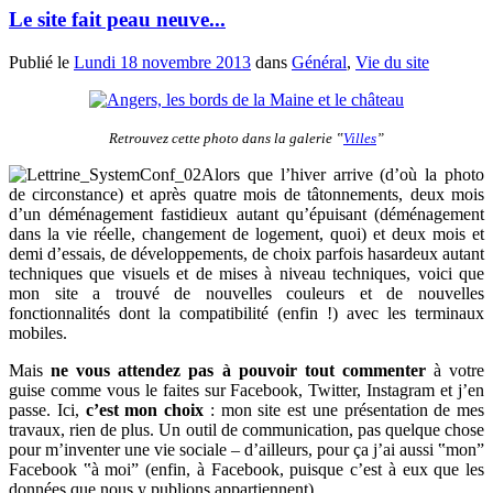
Le site fait peau neuve...
Publié le
Lundi 18 novembre 2013
dans
Général
,
Vie du site
Retrouvez cette photo dans la galerie ‟
Villes
”
Alors que l’hiver arrive (d’où la photo
de circonstance) et après quatre mois de tâtonnements, deux mois
d’un déménagement fastidieux autant qu’épuisant (déménagement
dans la vie réelle, changement de logement, quoi) et deux mois et
demi d’essais, de développements, de choix parfois hasardeux autant
techniques que visuels et de mises à niveau techniques, voici que
mon site a trouvé de nouvelles couleurs et de nouvelles
fonctionnalités dont la compatibilité (enfin !) avec les terminaux
mobiles.
Mais
ne vous attendez pas à pouvoir tout commenter
à votre
guise comme vous le faites sur Facebook, Twitter, Instagram et j’en
passe. Ici,
c’est mon choix
: mon site est une présentation de mes
travaux, rien de plus. Un outil de communication, pas quelque chose
pour m’inventer une vie sociale – d’ailleurs, pour ça j’ai aussi ‟mon”
Facebook ‟à moi” (enfin, à Facebook, puisque c’est à eux que les
données que nous y publions appartiennent)...