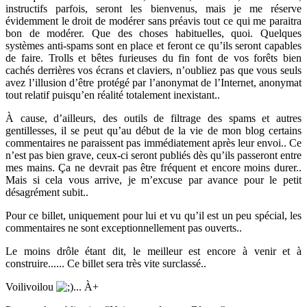
instructifs parfois, seront les bienvenus, mais je me réserve
évidemment le droit de modérer sans préavis tout ce qui me paraitra
bon de modérer. Que des choses habituelles, quoi. Quelques
systèmes anti-spams sont en place et feront ce qu’ils seront capables
de faire. Trolls et bêtes furieuses du fin font de vos forêts bien
cachés derrières vos écrans et claviers, n’oubliez pas que vous seuls
avez l’illusion d’être protégé par l’anonymat de l’Internet, anonymat
tout relatif puisqu’en réalité totalement inexistant..
À cause, d’ailleurs, des outils de filtrage des spams et autres
gentillesses, il se peut qu’au début de la vie de mon blog certains
commentaires ne paraissent pas immédiatement après leur envoi.. Ce
n’est pas bien grave, ceux-ci seront publiés dès qu’ils passeront entre
mes mains. Ça ne devrait pas être fréquent et encore moins durer..
Mais si cela vous arrive, je m’excuse par avance pour le petit
désagrément subit..
Pour ce billet, uniquement pour lui et vu qu’il est un peu spécial, les
commentaires ne sont exceptionnellement pas ouverts..
Le moins drôle étant dit, le meilleur est encore à venir et à
construire...... Ce billet sera très vite surclassé..
Voilivoilou
... À+