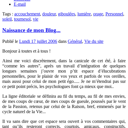
E-mail
Tags :
accouchement
,
douleur
,
giboulées
,
lumière
,
orage
,
Personnel
,
soleil
,
tournesol
,
vie
Naissance de mon Blog...
Publié le
Lundi 17 juillet 2006
dans
Général
,
Vie du site
Bonjour à toutes et à tous !
Ainsi me voici discrètement, dans la canicule de cet été, à faire
“comme les autres”, après un travail d’intégration de quelques
longues semaines j’ouvre mon p’tit espace d’élucubrations
personnelles, pour le plaisir de vos yeux et parfois de vos oreilles,
mais aussi pour celui de mon petit égo..... Je ne m’étendrai pas sur
ce petit point précis, les psychologues font ça mieux que moi..
La ligne éditoriale se définira au fil du temps, au fil de mes envies,
de mes coups de cœur, de mes coups de gueule, poussés par le vent
de la Passion, retenus par celui de la Raison, bref, emmenés par le
cycle naturel de la Vie...
Il va sans dire que cet espace sera ouvert à vos commentaires qui,
tant qu’ils resteront corrects, courtois, amicaux, constructifs,