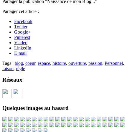
Partager la publication "Naissance de mon Blog..."
Partager cet article :
Facebook
Twitter
Google+
Pinterest
Viadeo
LinkedIn
E-mail
Tags :
blog
,
coeur
,
espace
,
histoire
,
ouverture
,
passion
,
Personnel
,
raison
,
règle
Réseaux
Quelques images au hasard