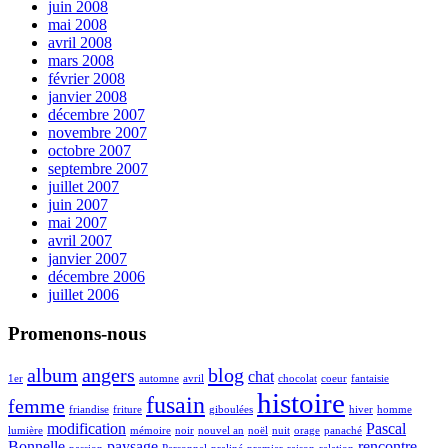
juin 2008
mai 2008
avril 2008
mars 2008
février 2008
janvier 2008
décembre 2007
novembre 2007
octobre 2007
septembre 2007
juillet 2007
juin 2007
mai 2007
avril 2007
janvier 2007
décembre 2006
juillet 2006
Promenons-nous
album
angers
blog
chat
1er
automne
avril
chocolat
coeur
fantaisie
histoire
fusain
femme
friandise
friture
giboulées
hiver
homme
modification
Pascal
lumière
mémoire
noir
nouvel an
noël
nuit
orage
panaché
Bonnelle
paysage
rencontre