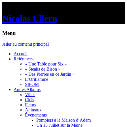
.
Nicolas Ullern
Menu
Aller au contenu principal
Accueil
Références
« Une Table pour Six »
« Steaks de Bison »
« Des Pierres en ce Jardin »
L’Oriflamme
SIFOM
Autres Albums
Villes
Ciels
Fleurs
Animaux
Évènements
Pompiers à la Maison d’Adam
Un 13 Juillet sur la Maine