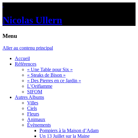
.
Nicolas Ullern
Menu
Aller au contenu principal
Accueil
Références
« Une Table pour Six »
« Steaks de Bison »
« Des Pierres en ce Jardin »
L’Oriflamme
SIFOM
Autres Albums
Villes
Ciels
Fleurs
Animaux
Évènements
Pompiers à la Maison d’Adam
Un 13 Juillet sur la Maine