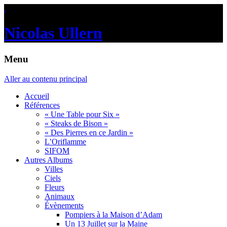
.
Nicolas Ullern
Menu
Aller au contenu principal
Accueil
Références
« Une Table pour Six »
« Steaks de Bison »
« Des Pierres en ce Jardin »
L’Oriflamme
SIFOM
Autres Albums
Villes
Ciels
Fleurs
Animaux
Évènements
Pompiers à la Maison d’Adam
Un 13 Juillet sur la Maine