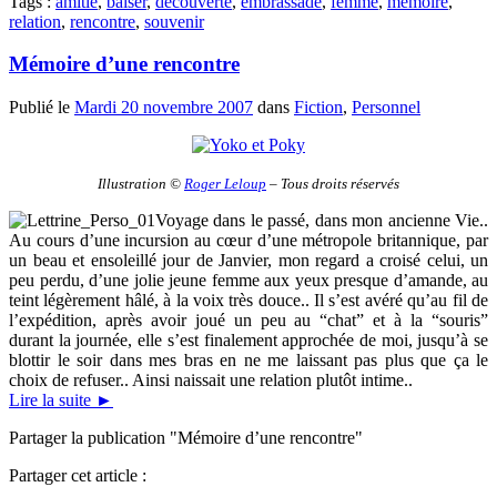
Tags :
amitié
,
baiser
,
découverte
,
embrassade
,
femme
,
mémoire
,
relation
,
rencontre
,
souvenir
Mémoire d’une rencontre
Publié le
Mardi 20 novembre 2007
dans
Fiction
,
Personnel
Illustration ©
Roger Leloup
– Tous droits réservés
Voyage dans le passé, dans mon ancienne Vie..
Au cours d’une incursion au cœur d’une métropole britannique, par
un beau et ensoleillé jour de Janvier, mon regard a croisé celui, un
peu perdu, d’une jolie jeune femme aux yeux presque d’amande, au
teint légèrement hâlé, à la voix très douce.. Il s’est avéré qu’au fil de
l’expédition, après avoir joué un peu au “chat” et à la “souris”
durant la journée, elle s’est finalement approchée de moi, jusqu’à se
blottir le soir dans mes bras en ne me laissant pas plus que ça le
choix de refuser.. Ainsi naissait une relation plutôt intime..
Lire la suite
►
Partager la publication "Mémoire d’une rencontre"
Partager cet article :