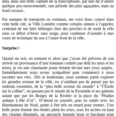
déjà, dans une belle capitale de la francophonie, par une fin d’année
quelque peu mouvementée, une période des plus agaçantes, mais au
fond cocasse..
Par manque de transports en commun, me voici donc coincé dans
cette belle cité, la Ville Lumière comme certains aiment à l’appeler,
contraint de me faire héberger chez des proches et de sortir le vélo
sous ce début d’hiver sans neige, pour continuer d’assister à mes
cours de technique du son à l’autre bout de la ville..
Surprise !
Quand un soir, en rentrant et alors que j’avais été prévenu de son
arrivée en provenance d’une lointaine contrée par delà les mers et les
terres, je vis une charmante jeune femme devant mes yeux surpris..
Immédiatement nous avons sympathisé puis commencé à nous
raconter nos vies.. Dès le lendemain, nous sommes partis explorer
les grandes avenue de la ville, en n’oubliant pas de passer par les
endroits essentiels, de la “plus belle avenue du monde” à “l’Étoile
sur la colline”, en passant par le musée de la Pyramide et ses galeries
autant que par les Berges de la Rivière et la place du “Phallus
antique à tête d’or”.. D’abord en journée, puis en soirée avec les
illuminations de Noël, quitte à être très en retard pour rentrer.. Une
belle jeune femme des étoiles plein les yeux, sous les arches en haut
des champs illuminés, un spectacle humain beau et fascinant pour