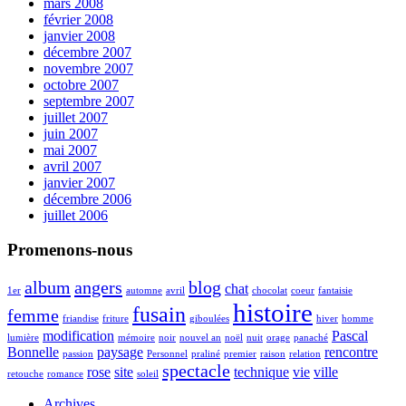
mars 2008
février 2008
janvier 2008
décembre 2007
novembre 2007
octobre 2007
septembre 2007
juillet 2007
juin 2007
mai 2007
avril 2007
janvier 2007
décembre 2006
juillet 2006
Promenons-nous
album
angers
blog
chat
1er
automne
avril
chocolat
coeur
fantaisie
histoire
fusain
femme
friandise
friture
giboulées
hiver
homme
modification
Pascal
lumière
mémoire
noir
nouvel an
noël
nuit
orage
panaché
Bonnelle
paysage
rencontre
passion
Personnel
praliné
premier
raison
relation
spectacle
rose
site
technique
vie
ville
retouche
romance
soleil
Archives