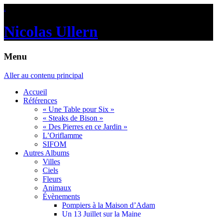
.
Nicolas Ullern
Menu
Aller au contenu principal
Accueil
Références
« Une Table pour Six »
« Steaks de Bison »
« Des Pierres en ce Jardin »
L’Oriflamme
SIFOM
Autres Albums
Villes
Ciels
Fleurs
Animaux
Évènements
Pompiers à la Maison d’Adam
Un 13 Juillet sur la Maine