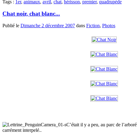
Tags :
1er
,
animaux
,
avril
,
chat
,
hérisson
,
premier
,
quadrupède
Chat noir, chat blanc...
Publié le
Dimanche 2 décembre 2007
dans
Fiction
,
Photos
C’était il y a peu, au parc de l’arbo
carrément interpelé..