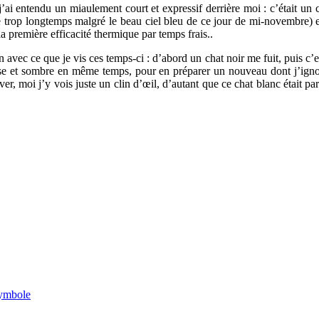
ai entendu un miaulement court et expressif derrière moi : c’était un cha
té trop longtemps malgré le beau ciel bleu de ce jour de mi-novembre) 
a première efficacité thermique par temps frais..
on avec ce que je vis ces temps-ci : d’abord un chat noir me fuit, puis 
nse et sombre en même temps, pour en préparer un nouveau dont j’ignore
er, moi j’y vois juste un clin d’œil, d’autant que ce chat blanc était pa
ymbole