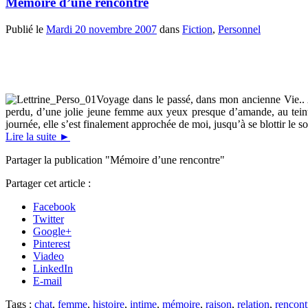
Mémoire d’une rencontre
Publié le
Mardi 20 novembre 2007
dans
Fiction
,
Personnel
Voyage dans le passé, dans mon ancienne Vie.. A
perdu, d’une jolie jeune femme aux yeux presque d’amande, au teint lé
journée, elle s’est finalement approchée de moi, jusqu’à se blottir le so
Lire la suite
►
Partager la publication "Mémoire d’une rencontre"
Partager cet article :
Facebook
Twitter
Google+
Pinterest
Viadeo
LinkedIn
E-mail
Tags :
chat
,
femme
,
histoire
,
intime
,
mémoire
,
raison
,
relation
,
rencont