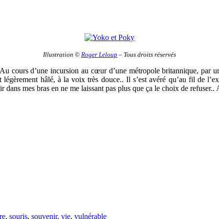
Illustration ©
Roger Leloup
– Tous droits réservés
u cours d’une incursion au cœur d’une métropole britannique, par un b
gèrement hâlé, à la voix très douce.. Il s’est avéré qu’au fil de l’ex
ir dans mes bras en ne me laissant pas plus que ça le choix de refuser.. A
re
,
souris
,
souvenir
,
vie
,
vulnérable