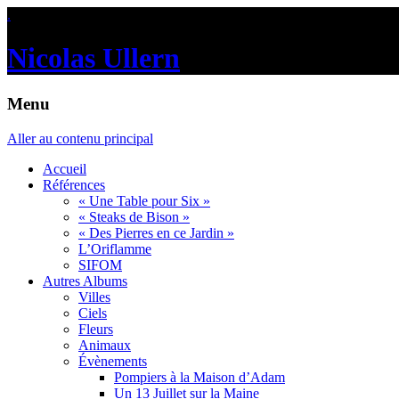
.
Nicolas Ullern
Menu
Aller au contenu principal
Accueil
Références
« Une Table pour Six »
« Steaks de Bison »
« Des Pierres en ce Jardin »
L’Oriflamme
SIFOM
Autres Albums
Villes
Ciels
Fleurs
Animaux
Évènements
Pompiers à la Maison d’Adam
Un 13 Juillet sur la Maine