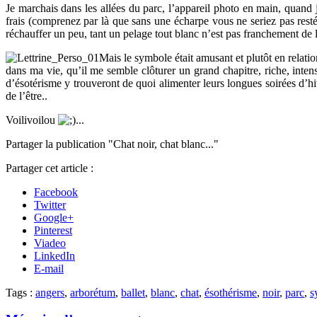
Je marchais dans les allées du parc, l’appareil photo en main, quand j’
frais (comprenez par là que sans une écharpe vous ne seriez pas res
réchauffer un peu, tant un pelage tout blanc n’est pas franchement de l
Mais le symbole était amusant et plutôt en relati
dans ma vie, qu’il me semble clôturer un grand chapitre, riche, inte
d’ésotérisme y trouveront de quoi alimenter leurs longues soirées d’hiv
de l’être..
Voilivoilou
...
Partager la publication "Chat noir, chat blanc..."
Partager cet article :
Facebook
Twitter
Google+
Pinterest
Viadeo
LinkedIn
E-mail
Tags :
angers
,
arborétum
,
ballet
,
blanc
,
chat
,
ésothérisme
,
noir
,
parc
,
s