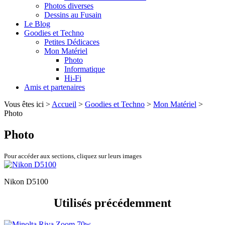
Photos diverses
Dessins au Fusain
Le Blog
Goodies et Techno
Petites Dédicaces
Mon Matériel
Photo
Informatique
Hi-Fi
Amis et partenaires
Vous êtes ici >
Accueil
>
Goodies et Techno
>
Mon Matériel
>
Photo
Photo
Pour accéder aux sections, cliquez sur leurs images
Nikon D5100
Utilisés précédemment