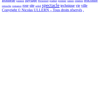
Bonnelle
paysage
rencontre
passion
Personnel
praliné
premier
raison
relation
spectacle
rose
site
technique
vie
ville
retouche
romance
soleil
Copyright © Nicolas ULLERN – Tous droits réservés
.