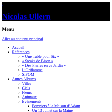
.
Nicolas Ullern
Menu
Aller au contenu principal
Accueil
Références
« Une Table pour Six »
« Steaks de Bison »
« Des Pierres en ce Jardin »
L’Oriflamme
SIFOM
Autres Albums
Villes
Ciels
Fleurs
Animaux
Évènements
Pompiers à la Maison d’Adam
Un 13 Juillet sur la Maine