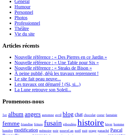
Général
Humour
Personnel
Photos
Professionnel
Théâtre
Vie du site
Articles récents
Nouvelle référence : « Des Pierres en ce Jardin »
Nouvelle référence : « Une Table pour Six »
Nouvelle référence : « Steaks de Bison »
À peine publié, déjà les travaux reprennent !
Le site fait peau neuve...
Les travaux ont démarré ! (Si, si...)
La Lune retrouve son Soleil...
Promenons-nous
album
angers
blog
chat
1er
automne
avril
chocolat
coeur
fantaisie
histoire
fusain
femme
friandise
friture
giboulées
hiver
homme
modification
Pascal
lumière
mémoire
noir
nouvel an
noël
nuit
orage
panaché