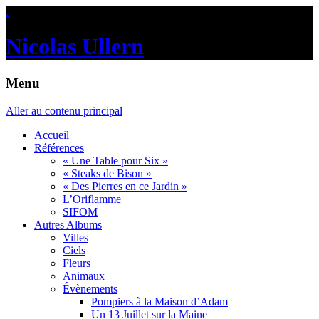
.
Nicolas Ullern
Menu
Aller au contenu principal
Accueil
Références
« Une Table pour Six »
« Steaks de Bison »
« Des Pierres en ce Jardin »
L’Oriflamme
SIFOM
Autres Albums
Villes
Ciels
Fleurs
Animaux
Évènements
Pompiers à la Maison d’Adam
Un 13 Juillet sur la Maine