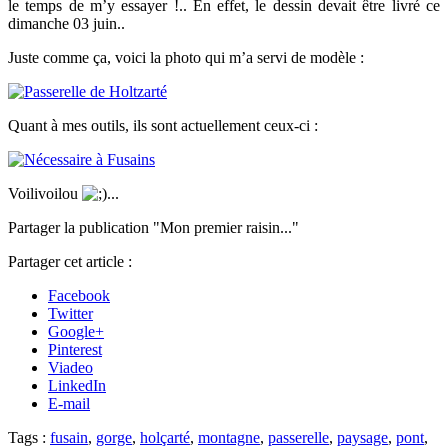
le temps de m’y essayer !.. En effet, le dessin devait être livré ce
dimanche 03 juin..
Juste comme ça, voici la photo qui m’a servi de modèle :
Quant à mes outils, ils sont actuellement ceux-ci :
Voilivoilou
...
Partager la publication "Mon premier raisin..."
Partager cet article :
Facebook
Twitter
Google+
Pinterest
Viadeo
LinkedIn
E-mail
Tags :
fusain
,
gorge
,
holçarté
,
montagne
,
passerelle
,
paysage
,
pont
,