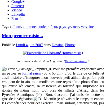
Google+
Pinterest
Viadeo
LinkedIn
E-mail
Tags :
album
,
automne
,
couleur
,
fleur
,
paysage
,
rose
,
verveine
Mon premier raisin...
Publié le
Lundi 4 juin 2007
dans
Dessins
,
Photos
Retrouvez ce dessin dans la galerie ‟
Dessins au fusain
”
Pour ma première expérience avec
un papier au
format raisin
(50 x 65 cm), d’où le titre de ce billet et
aussi histoire d’inaugurer mon nouveau petit attirail du parfait petit
croqueur de fusain, mon modèle est une repro d’une photo d’un lieu
qui existe réellement, la Passerelle d’Holçarté qui surplombe les
gorges du même nom, tout près du village d’Arrau dans les
Pyrénées Atlantiques (64).. Bon, d’accord, j’ai omis de mettre le
gros de la végétation
.. M’enfin je n’avais ni le temps, ni encore
les compétences pour cet exercice ; mais surtout, effectivement, pas