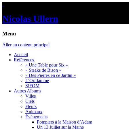
.
Nicolas Ullern
Menu
Aller au contenu principal
Accueil
Références
« Une Table pour Six »
« Steaks de Bison »
« Des Pierres en ce Jardin »
L’Oriflamme
SIFOM
Autres Albums
Villes
Ciels
Fleurs
Animaux
Évènements
Pompiers à la Maison d’Adam
Un 13 Juillet sur la Maine