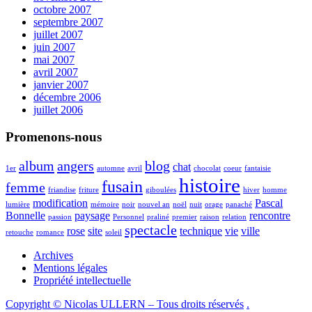
octobre 2007
septembre 2007
juillet 2007
juin 2007
mai 2007
avril 2007
janvier 2007
décembre 2006
juillet 2006
Promenons-nous
album
angers
blog
chat
1er
automne
avril
chocolat
coeur
fantaisie
histoire
fusain
femme
friandise
friture
giboulées
hiver
homme
modification
Pascal
lumière
mémoire
noir
nouvel an
noël
nuit
orage
panaché
Bonnelle
paysage
rencontre
passion
Personnel
praliné
premier
raison
relation
spectacle
rose
site
technique
vie
ville
retouche
romance
soleil
Archives
Mentions légales
Propriété intellectuelle
Copyright © Nicolas ULLERN – Tous droits réservés
.