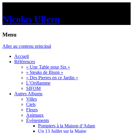
.
Nicolas Ullern
Menu
Aller au contenu principal
Accueil
Références
« Une Table pour Six »
« Steaks de Bison »
« Des Pierres en ce Jardin »
L’Oriflamme
SIFOM
Autres Albums
Villes
Ciels
Fleurs
Animaux
Évènements
Pompiers à la Maison d’Adam
Un 13 Juillet sur la Maine