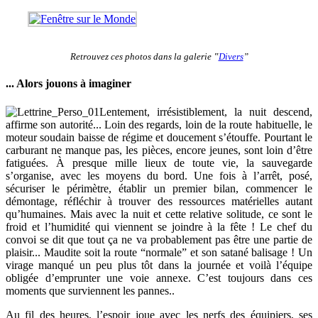
Retrouvez ces photos dans la galerie ‟
Divers
”
... Alors jouons à imaginer
Lentement, irrésistiblement, la nuit descend,
affirme son autorité... Loin des regards, loin de la route habituelle, le
moteur soudain baisse de régime et doucement s’étouffe. Pourtant le
carburant ne manque pas, les pièces, encore jeunes, sont loin d’être
fatiguées. À presque mille lieux de toute vie, la sauvegarde
s’organise, avec les moyens du bord. Une fois à l’arrêt, posé,
sécuriser le périmètre, établir un premier bilan, commencer le
démontage, réfléchir à trouver des ressources matérielles autant
qu’humaines. Mais avec la nuit et cette relative solitude, ce sont le
froid et l’humidité qui viennent se joindre à la fête ! Le chef du
convoi se dit que tout ça ne va probablement pas être une partie de
plaisir... Maudite soit la route “normale” et son satané balisage ! Un
virage manqué un peu plus tôt dans la journée et voilà l’équipe
obligée d’emprunter une voie annexe. C’est toujours dans ces
moments que surviennent les pannes..
Au fil des heures, l’espoir joue avec les nerfs des équipiers, ses