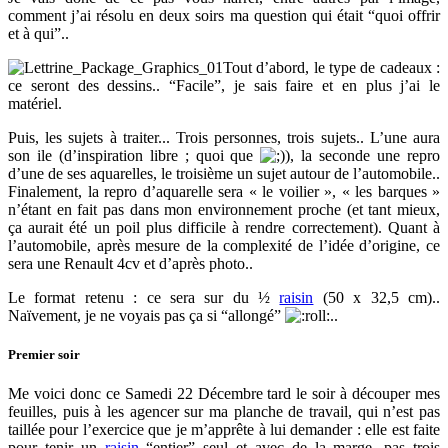
comment j’ai résolu en deux soirs ma question qui était “quoi offrir
et à qui”..
Tout d’abord, le type de cadeaux :
ce seront des dessins.. “Facile”, je sais faire et en plus j’ai le
matériel.
Puis, les sujets à traiter... Trois personnes, trois sujets.. L’une aura
son ile (d’inspiration libre ; quoi que
), la seconde une repro
d’une de ses aquarelles, le troisième un sujet autour de l’automobile..
Finalement, la repro d’aquarelle sera « le voilier », « les barques »
n’étant en fait pas dans mon environnement proche (et tant mieux,
ça aurait été un poil plus difficile à rendre correctement). Quant à
l’automobile, après mesure de la complexité de l’idée d’origine, ce
sera une Renault 4cv et d’après photo..
Le format retenu : ce sera sur du ½
raisin
(50 x 32,5 cm)..
Naïvement, je ne voyais pas ça si “allongé”
..
Premier soir
Me voici donc ce Samedi 22 Décembre tard le soir à découper mes
feuilles, puis à les agencer sur ma planche de travail, qui n’est pas
taillée pour l’exercice que je m’apprête à lui demander : elle est faite
pour tenir un
raisin
“entier” seul et avec de la marge, pas trois