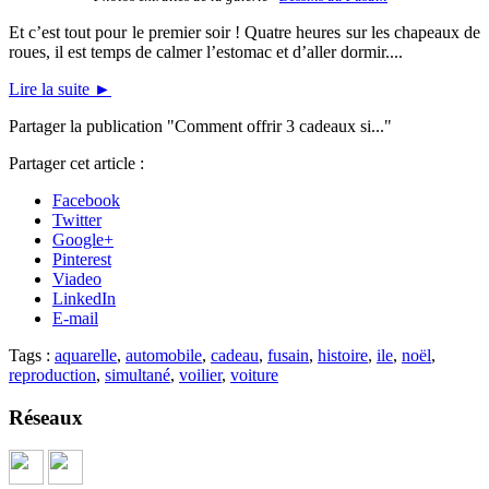
Et c’est tout pour le premier soir ! Quatre heures sur les chapeaux de
roues, il est temps de calmer l’estomac et d’aller dormir....
Lire la suite
►
Partager la publication "Comment offrir 3 cadeaux si..."
Partager cet article :
Facebook
Twitter
Google+
Pinterest
Viadeo
LinkedIn
E-mail
Tags :
aquarelle
,
automobile
,
cadeau
,
fusain
,
histoire
,
ile
,
noël
,
reproduction
,
simultané
,
voilier
,
voiture
Réseaux