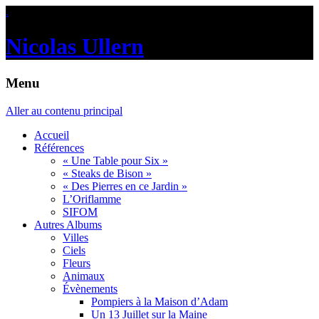
.
Nicolas Ullern
Menu
Aller au contenu principal
Accueil
Références
« Une Table pour Six »
« Steaks de Bison »
« Des Pierres en ce Jardin »
L’Oriflamme
SIFOM
Autres Albums
Villes
Ciels
Fleurs
Animaux
Évènements
Pompiers à la Maison d’Adam
Un 13 Juillet sur la Maine