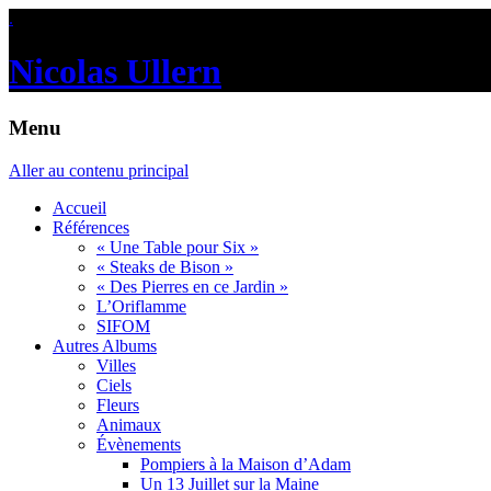
.
Nicolas Ullern
Menu
Aller au contenu principal
Accueil
Références
« Une Table pour Six »
« Steaks de Bison »
« Des Pierres en ce Jardin »
L’Oriflamme
SIFOM
Autres Albums
Villes
Ciels
Fleurs
Animaux
Évènements
Pompiers à la Maison d’Adam
Un 13 Juillet sur la Maine