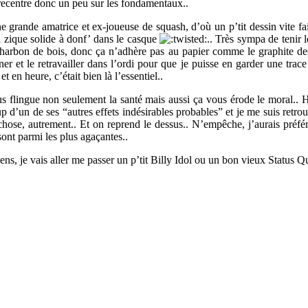
 recentre donc un peu sur les fondamentaux..
une grande amatrice et ex-joueuse de squash, d’où un p’tit dessin vite
a zique solide à donf’ dans le casque
.. Très sympa de tenir le
 charbon de bois, donc ça n’adhère pas au papier comme le graphite des 
canner et le retravailler dans l’ordi pour que je puisse en garder une t
 en heure, c’était bien là l’essentiel..
 vous flingue non seulement la santé mais aussi ça vous érode le moral.. 
p d’un de ses “autres effets indésirables probables” et je me suis retro
 chose, autrement.. Et on reprend le dessus.. N’empêche, j’aurais préfé
sont parmi les plus agaçantes..
ns, je vais aller me passer un p’tit Billy Idol ou un bon vieux Status Qu