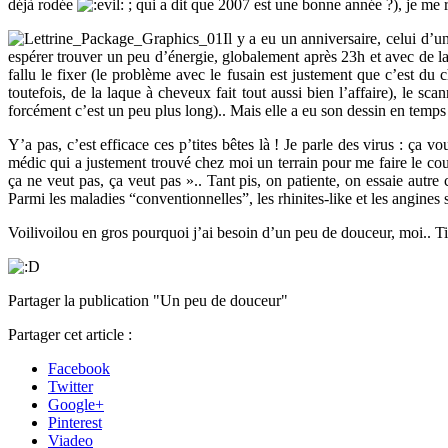
déjà rodée
; qui a dit que 2007 est une bonne année ?), je me
Il y a eu un anniversaire, celui d’
espérer trouver un peu d’énergie, globalement après 23h et avec de l
fallu le fixer (le problème avec le fusain est justement que c’est du
toutefois, de la laque à cheveux fait tout aussi bien l’affaire), le s
forcément c’est un peu plus long).. Mais elle a eu son dessin en temps et
Y’a pas, c’est efficace ces p’tites bêtes là ! Je parle des virus : ça
médic qui a justement trouvé chez moi un terrain pour me faire le cou
ça ne veut pas, ça veut pas ».. Tant pis, on patiente, on essaie autre
Parmi les maladies “conventionnelles”, les rhinites-like et les angines 
Voilivoilou en gros pourquoi j’ai besoin d’un peu de douceur, moi.. Tie
Partager la publication "Un peu de douceur"
Partager cet article :
Facebook
Twitter
Google+
Pinterest
Viadeo