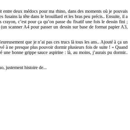
 fait entre deux médocs pour ma rhino, dans des moments où je pouvais
s fusains la tête dans le brouillard et les bras peu précis.. Ensuite, il a
crayon, c’est pour ça qu’on passe du fixatif une fois le dessin fini ;
race (un scanner A4 pour passer un dessin sur base de format papier A3,
Heureusement que je n’ai pas ces trucs là tous les ans.. Ajouté à ça un
uvé à ne presque plus pouvoir dormir plusieurs fois de suite ! « Quand
ré une bonne grippe sauce aspirine : là, au moins, j’aurais pu dormir..
o, justement histoire de...