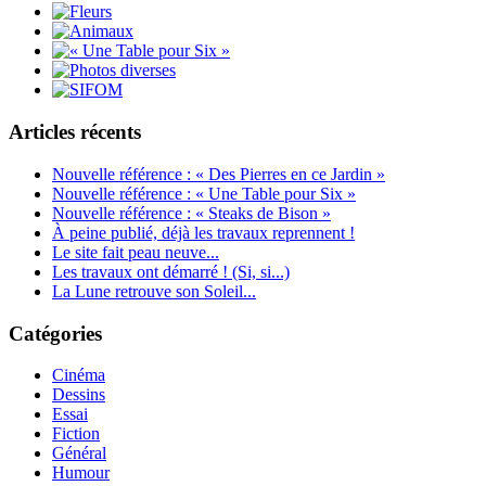
Articles récents
Nouvelle référence : « Des Pierres en ce Jardin »
Nouvelle référence : « Une Table pour Six »
Nouvelle référence : « Steaks de Bison »
À peine publié, déjà les travaux reprennent !
Le site fait peau neuve...
Les travaux ont démarré ! (Si, si...)
La Lune retrouve son Soleil...
Catégories
Cinéma
Dessins
Essai
Fiction
Général
Humour