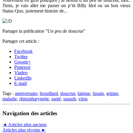
Voilivoilou en gros pourquoi j’ai besoin d’un peu de douceur, moi..
Tiens, je vais aller me passer un p’tit Billy Idol ou un bon vieux
Status Quo, justement histoire de...
Partager la publication "Un peu de douceur"
Partager cet article :
Facebook
Twitter
Google+
Pinterest
Viadeo
LinkedIn
E-mail
Tags :
anniversaire
,
brouillard
,
douceur
,
fatigue
,
fusain
,
grippe
,
maladie
,
rhinopharyngite
,
santé
,
squash
,
virus
Navigation des articles
◄
Articles plus anciens
Articles plus récents
►