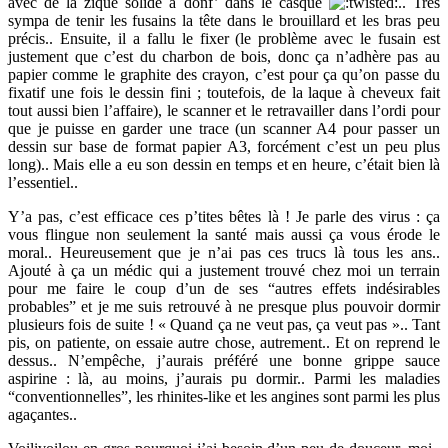
avec de la zique solide à donf’ dans le casque
.. Très
sympa de tenir les fusains la tête dans le brouillard et les bras peu
précis.. Ensuite, il a fallu le fixer (le problème avec le fusain est
justement que c’est du charbon de bois, donc ça n’adhère pas au
papier comme le graphite des crayon, c’est pour ça qu’on passe du
fixatif une fois le dessin fini ; toutefois, de la laque à cheveux fait
tout aussi bien l’affaire), le scanner et le retravailler dans l’ordi pour
que je puisse en garder une trace (un scanner A4 pour passer un
dessin sur base de format papier A3, forcément c’est un peu plus
long).. Mais elle a eu son dessin en temps et en heure, c’était bien là
l’essentiel..
Y’a pas, c’est efficace ces p’tites bêtes là ! Je parle des virus : ça
vous flingue non seulement la santé mais aussi ça vous érode le
moral.. Heureusement que je n’ai pas ces trucs là tous les ans..
Ajouté à ça un médic qui a justement trouvé chez moi un terrain
pour me faire le coup d’un de ses “autres effets indésirables
probables” et je me suis retrouvé à ne presque plus pouvoir dormir
plusieurs fois de suite ! « Quand ça ne veut pas, ça veut pas ».. Tant
pis, on patiente, on essaie autre chose, autrement.. Et on reprend le
dessus.. N’empêche, j’aurais préféré une bonne grippe sauce
aspirine : là, au moins, j’aurais pu dormir.. Parmi les maladies
“conventionnelles”, les rhinites-like et les angines sont parmi les plus
agaçantes..