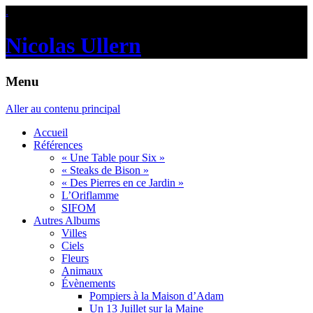
.
Nicolas Ullern
Menu
Aller au contenu principal
Accueil
Références
« Une Table pour Six »
« Steaks de Bison »
« Des Pierres en ce Jardin »
L’Oriflamme
SIFOM
Autres Albums
Villes
Ciels
Fleurs
Animaux
Évènements
Pompiers à la Maison d’Adam
Un 13 Juillet sur la Maine