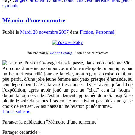
Tags :
angers
,
arborétum
,
ballet
,
blanc
,
chat
,
ésothérisme
,
noir
,
parc
,
symbole
Mémoire d’une rencontre
Publié le
Mardi 20 novembre 2007
dans
Fiction
,
Personnel
Illustration ©
Roger Leloup
– Tous droits réservés
Voyage dans le passé, dans mon ancienne Vie..
Au cours d’une incursion au cœur d’une métropole britannique, par
un beau et ensoleillé jour de Janvier, mon regard a croisé celui, un
peu perdu, d’une jolie jeune femme aux yeux presque d’amande, au
teint légèrement hâlé, à la voix très douce.. Il s’est avéré qu’au fil de
l’expédition, après avoir joué un peu au “chat” et à la “souris”
durant la journée, elle s’est finalement approchée de moi, jusqu’à se
blottir le soir dans mes bras en ne me laissant pas plus que ça le
choix de refuser.. Ainsi naissait une relation plutôt intime..
Lire la suite
►
Partager la publication "Mémoire d’une rencontre"
Partager cet article :