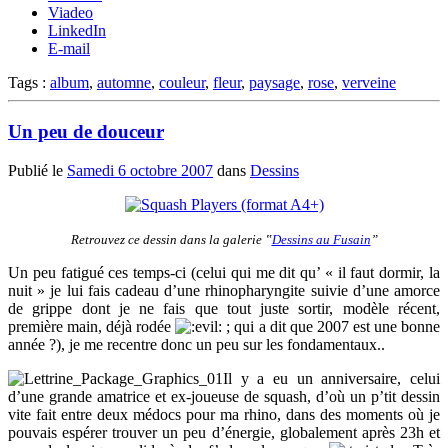
Viadeo
LinkedIn
E-mail
Tags :
album
,
automne
,
couleur
,
fleur
,
paysage
,
rose
,
verveine
Un peu de douceur
Publié le
Samedi 6 octobre 2007
dans
Dessins
Retrouvez ce dessin dans la galerie ‟
Dessins au Fusain
”
Un peu fatigué ces temps-ci (celui qui me dit qu’ « il faut dormir, la
nuit » je lui fais cadeau d’une rhinopharyngite suivie d’une amorce
de grippe dont je ne fais que tout juste sortir, modèle récent,
première main, déjà rodée
; qui a dit que 2007 est une bonne
année ?), je me recentre donc un peu sur les fondamentaux..
Il y a eu un anniversaire, celui
d’une grande amatrice et ex-joueuse de squash, d’où un p’tit dessin
vite fait entre deux médocs pour ma rhino, dans des moments où je
pouvais espérer trouver un peu d’énergie, globalement après 23h et