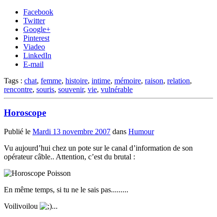
Facebook
Twitter
Google+
Pinterest
Viadeo
LinkedIn
E-mail
Tags :
chat
,
femme
,
histoire
,
intime
,
mémoire
,
raison
,
relation
,
rencontre
,
souris
,
souvenir
,
vie
,
vulnérable
Horoscope
Publié le
Mardi 13 novembre 2007
dans
Humour
Vu aujourd’hui chez un pote sur le canal d’information de son
opérateur câble.. Attention, c’est du brutal :
En même temps, si tu ne le sais pas.........
Voilivoilou
...