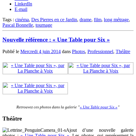
LinkedIn
E-mail
Tags :
cinéma
,
Des Pierres en ce Jardin
,
drame
,
film
,
long métrage
,
Pascal Bonnelle
,
tournage
Nouvelle référence : « Une Table pour Six »
Publié le
Mercredi 4 juin 2014
dans
Photos
,
Professionnel
,
Théâtre
Retrouvez ces photos dans la galerie ‟
« Une Table pour Six »
”
Théâtre
Ajout d’une nouvelle galerie
photos :
« Une Table pour Six »
. Les photos, qui représentent la