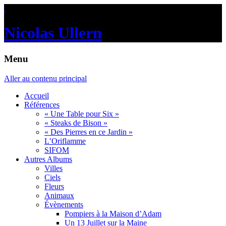
.
Nicolas Ullern
Menu
Aller au contenu principal
Accueil
Références
« Une Table pour Six »
« Steaks de Bison »
« Des Pierres en ce Jardin »
L’Oriflamme
SIFOM
Autres Albums
Villes
Ciels
Fleurs
Animaux
Évènements
Pompiers à la Maison d’Adam
Un 13 Juillet sur la Maine