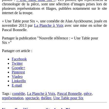
chronologie de la pièce, sont une sélection d’images prises lors de
plusieurs représentations et filages, publiées notamment sur le site
internet de la troupe.
« Une Table pour Six », une comédie de Alan Ayckbourne, jouée en
novembre 2013 par
La Planche à Voix
avec une mise en scène de
Pascal Bonnelle.
Partager la publication "Nouvelle référence : « Une Table pour
Six »"
Partager cet article :
Facebook
Twitter
Google+
Pinterest
Viadeo
LinkedIn
E-mail
Tags :
comédie
,
La Planche à Voix
,
Pascal Bonnelle
,
pièce
,
représentation
,
spectacle
,
théâtre
,
Une Table pour Six