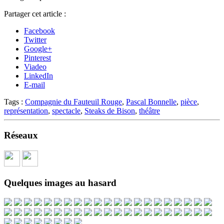
Partager cet article :
Facebook
Twitter
Google+
Pinterest
Viadeo
LinkedIn
E-mail
Tags :
Compagnie du Fauteuil Rouge
,
Pascal Bonnelle
,
pièce
,
représentation
,
spectacle
,
Steaks de Bison
,
théâtre
Réseaux
Quelques images au hasard