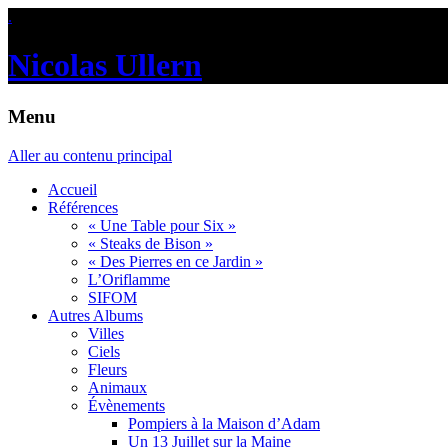
.
Nicolas Ullern
Menu
Aller au contenu principal
Accueil
Références
« Une Table pour Six »
« Steaks de Bison »
« Des Pierres en ce Jardin »
L’Oriflamme
SIFOM
Autres Albums
Villes
Ciels
Fleurs
Animaux
Évènements
Pompiers à la Maison d’Adam
Un 13 Juillet sur la Maine