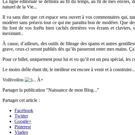
La ligne éditoriale se définira au fil du temps, au fil de mes envies
naturel de la Vie...
Il va sans dire que cet espace sera ouvert à vos commentaires qui, tant
modérer sans préavis tout ce qui me paraitra bon de modérer. Que des c
fin font de vos forêts bien cachés derrières vos écrans et claviers, 
inexistant..
À cause, d’ailleurs, des outils de filtrage des spams et autres gentil
grave, ceux-ci seront publiés dès qu’ils passeront entre mes mains. Ça 
Pour ce billet, uniquement pour lui et vu qu’il est un peu spécial, le
Le moins drôle étant dit, le meilleur est encore à venir et à construire....
Voilivoilou
... À+
Partager la publication "Naissance de mon Blog..."
Partager cet article :
Facebook
Twitter
Google+
Pinterest
Viadeo