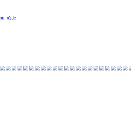
son
,
règle